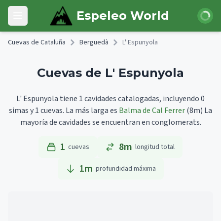
Skip to main content
Iniciar 
Espeleo World
Open main menu
Cuevas de Cataluña
Berguedà
L' Espunyola
Cuevas de L' Espunyola
L' Espunyola tiene 1 cavidades catalogadas, incluyendo 0
simas y 1 cuevas.
La más larga es
Balma de Cal Ferrer
(8m)
La
mayoría de cavidades se encuentran en conglomerats.
1
8m
cuevas
longitud total
1
m
profundidad máxima