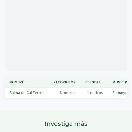
Mapa
NOMBRE
↕
RECORRIDO
↓
DESNIVEL
↕
MUNICIPIO
Balma de Cal Ferrer
8
metros
1
metros
Espunyola, 
Investiga más