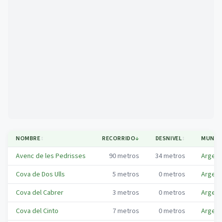
Mapa
NOMBRE
↕
RECORRIDO
↓
DESNIVEL
↕
MUNICI
Avenc de les Pedrisses
90
metros
34
metros
Argente
Cova de Dos Ulls
5
metros
0
metros
Argente
Cova del Cabrer
3
metros
0
metros
Argente
Cova del Cinto
7
metros
0
metros
Argente