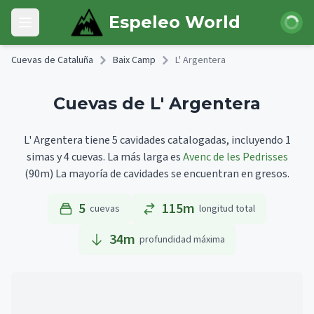
Skip to main content
Iniciar 
Espeleo World
Open main menu
Cuevas de Cataluña
Baix Camp
L' Argentera
Cuevas de L' Argentera
L' Argentera tiene 5 cavidades catalogadas, incluyendo 1
simas y 4 cuevas.
La más larga es
Avenc de les Pedrisses
(90m)
La mayoría de cavidades se encuentran en gresos.
5
115m
cuevas
longitud total
34
m
profundidad máxima