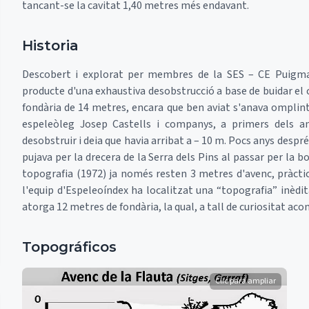
tancant-se la cavitat 1,40 metres més endavant.
Historia
Descobert i explorat per membres de la SES – CE Puigmal
producte d'una exhaustiva desobstrucció a base de buidar el 
fondària de 14 metres, encara que ben aviat s'anava omplin
espeleòleg Josep Castells i companys, a primers dels an
desobstruir i deia que havia arribat a – 10 m. Pocs anys despr
pujava per la drecera de la Serra dels Pins al passar per la 
topografia (1972) ja només resten 3 metres d'avenc, pràctica
l'equip d'Espeleoíndex ha localitzat una “topografia” inèdit
atorga 12 metres de fondària, la qual, a tall de curiositat ac
Topográficos
Clic para ampliar