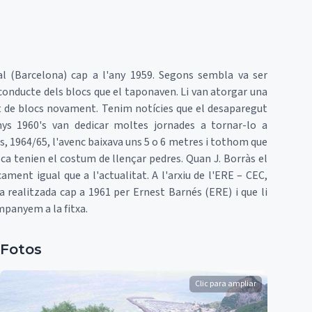
 (Barcelona) cap a l'any 1959. Segons sembla va ser
conducte dels blocs que el taponaven. Li van atorgar una
t de blocs novament. Tenim notícies que el desaparegut
ys 1960's van dedicar moltes jornades a tornar-lo a
és, 1964/65, l'avenc baixava uns 5 o 6 metres i tothom que
boca tenien el costum de llençar pedres. Quan J. Borràs el
ment igual que a l'actualitat. A l'arxiu de l'ERE – CEC,
a realitzada cap a 1961 per Ernest Barnés (ERE) i que li
ompanyem a la fitxa.
Fotos
Clic para ampliar