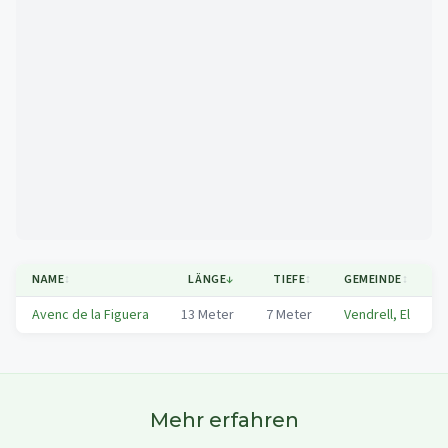
Mapa
NAME
↕
LÄNGE
↓
TIEFE
↕
GEMEINDE
↕
Avenc de la Figuera
13
Meter
7
Meter
Vendrell, El
Mehr erfahren