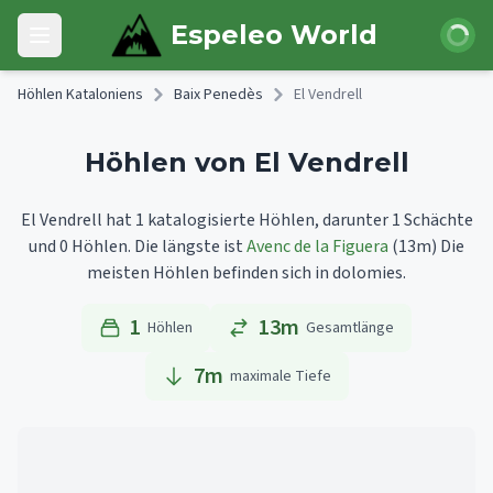
Skip to main content
Anmeld
Espeleo World
Open main menu
Höhlen Kataloniens
Baix Penedès
El Vendrell
Höhlen von El Vendrell
El Vendrell hat 1 katalogisierte Höhlen, darunter 1 Schächte
und 0 Höhlen.
Die längste ist
Avenc de la Figuera
(13m)
Die
meisten Höhlen befinden sich in dolomies.
1
13m
Höhlen
Gesamtlänge
7
m
maximale Tiefe