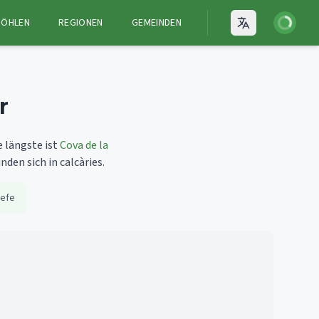
Anmelden
HÖHLEN
REGIONEN
GEMEINDEN
Open language
r
e längste ist
Cova de la
den sich in calcàries.
iefe