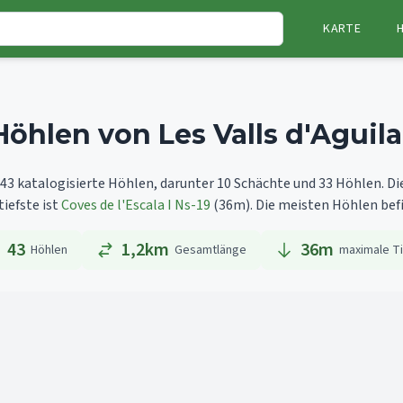
KARTE
Höhlen von Les Valls d'Aguila
t 43 katalogisierte Höhlen, darunter 10 Schächte und 33 Höhlen.
Di
tiefste ist
Coves de l'Escala I Ns-19
(36m).
Die meisten Höhlen befin
43
1,2km
36
m
Höhlen
Gesamtlänge
maximale T