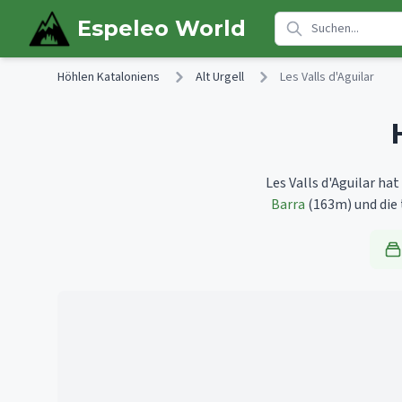
Skip to main content
Espeleo World
Höhlen Kataloniens
Alt Urgell
Les Valls d'Aguilar
Les Valls d'Aguilar ha
Barra
(163m)
und die 