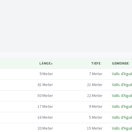
Mapa
LÄNGE
↓
TIEFE
↕
GEMEINDE
↕
9
Meter
7
Meter
Valls d'Agui
41
Meter
21
Meter
Valls d'Agui
50
Meter
22
Meter
Valls d'Agui
17
Meter
9
Meter
Valls d'Agui
16
Meter
5
Meter
Valls d'Agui
20
Meter
15
Meter
Valls d'Agui