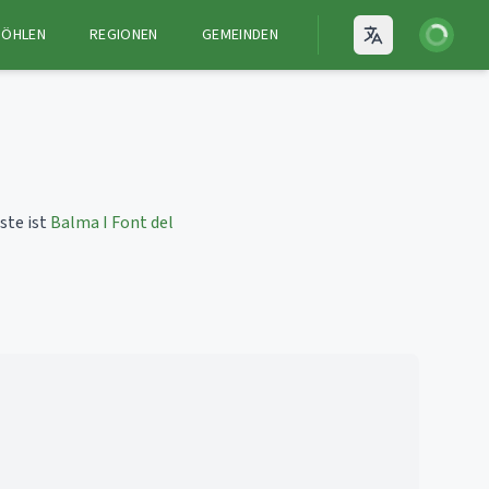
Anmelden
HÖHLEN
REGIONEN
GEMEINDEN
Open language
a
ste ist
Balma I Font del