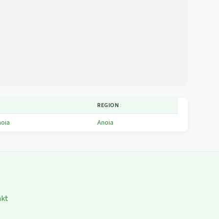
REGION
↕
noia
Anoia
akt