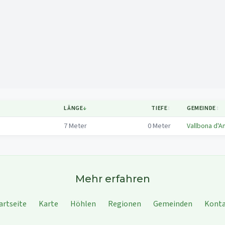
Mapa
LÄNGE
↓
TIEFE
↕
GEMEINDE
↕
7
Meter
0
Meter
Vallbona d'A
Mehr erfahren
artseite
Karte
Höhlen
Regionen
Gemeinden
Kont