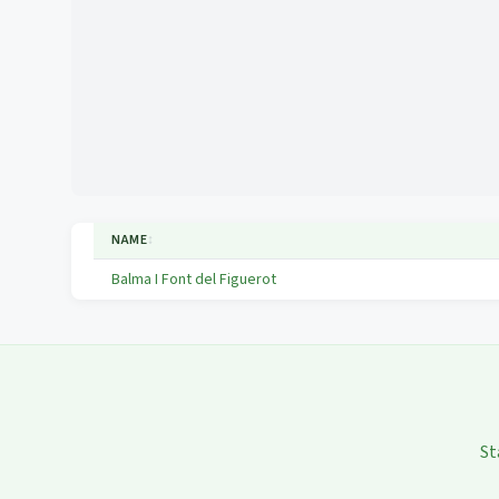
NAME
↕
Balma I Font del Figuerot
St