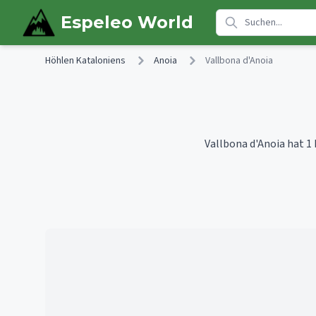
Skip to main content
Espeleo World
Höhlen Kataloniens
Anoia
Vallbona d'Anoia
Vallbona d'Anoia hat 1