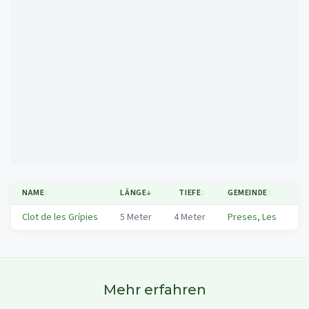
Mapa
NAME
↕
LÄNGE
↓
TIEFE
↕
GEMEINDE
↕
RE
Clot de les Grípies
5
Meter
4
Meter
Preses, Les
Ga
Mehr erfahren