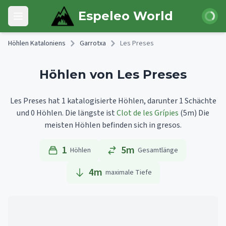
Skip to main content
Anmeld
Espeleo World
Open main menu
Höhlen Kataloniens
Garrotxa
Les Preses
Höhlen von Les Preses
Les Preses hat 1 katalogisierte Höhlen, darunter 1 Schächte
und 0 Höhlen.
Die längste ist
Clot de les Grípies
(5m)
Die
meisten Höhlen befinden sich in gresos.
1
5m
Höhlen
Gesamtlänge
4
m
maximale Tiefe