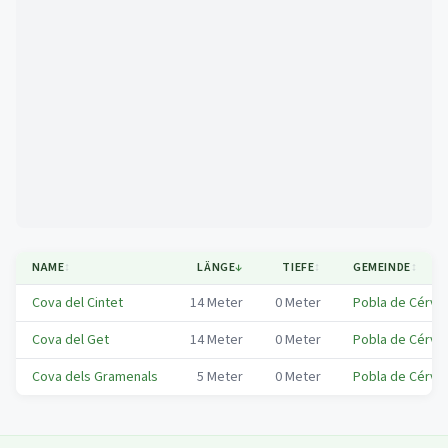
Mapa
NAME
↕
LÄNGE
↓
TIEFE
↕
GEMEINDE
↕
Cova del Cintet
14
Meter
0
Meter
Pobla de Cérvol
Cova del Get
14
Meter
0
Meter
Pobla de Cérvol
Cova dels Gramenals
5
Meter
0
Meter
Pobla de Cérvol