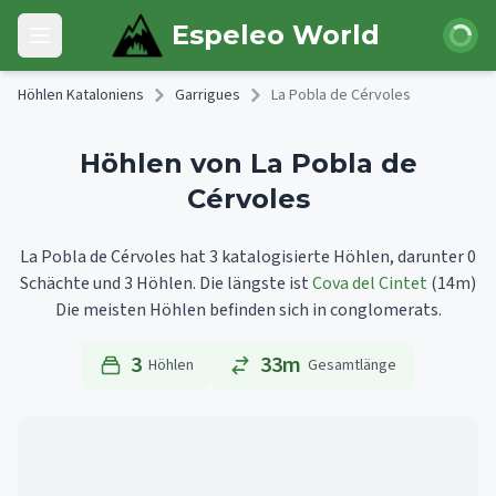
Skip to main content
Anmeld
Espeleo World
Open main menu
Höhlen Kataloniens
Garrigues
La Pobla de Cérvoles
Höhlen von La Pobla de
Cérvoles
La Pobla de Cérvoles hat 3 katalogisierte Höhlen, darunter 0
Schächte und 3 Höhlen.
Die längste ist
Cova del Cintet
(14m)
Die meisten Höhlen befinden sich in conglomerats.
3
33m
Höhlen
Gesamtlänge