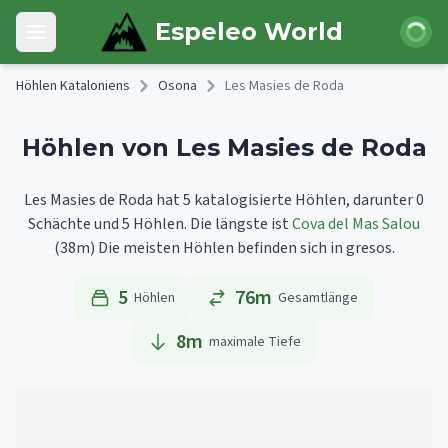
Skip to main content
Anmeld
Espeleo World
Open main menu
Höhlen Kataloniens
Osona
Les Masies de Roda
Höhlen von Les Masies de Roda
Les Masies de Roda hat 5 katalogisierte Höhlen, darunter 0
Schächte und 5 Höhlen.
Die längste ist
Cova del Mas Salou
(38m)
Die meisten Höhlen befinden sich in gresos.
5
76m
Höhlen
Gesamtlänge
8
m
maximale Tiefe