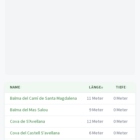
Mapa
NAME
↕
LÄNGE
↓
TIEFE
↕
Balma del Camí de Santa Magdalena
11
Meter
0
Meter
M
Balma del Mas Salou
9
Meter
0
Meter
M
Cova de S'Avellana
12
Meter
0
Meter
M
Cova del Castell S'avellana
6
Meter
0
Meter
M