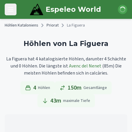
Skip to main content
Anmeld
Espeleo World
Open main menu
Höhlen Kataloniens
Priorat
La Figuera
Höhlen von La Figuera
La Figuera hat 4 katalogisierte Höhlen, darunter 4 Schächte
und 0 Höhlen.
Die längste ist
Avenc del Nenet
(85m)
Die
meisten Höhlen befinden sich in calcàries.
4
150m
Höhlen
Gesamtlänge
43
m
maximale Tiefe