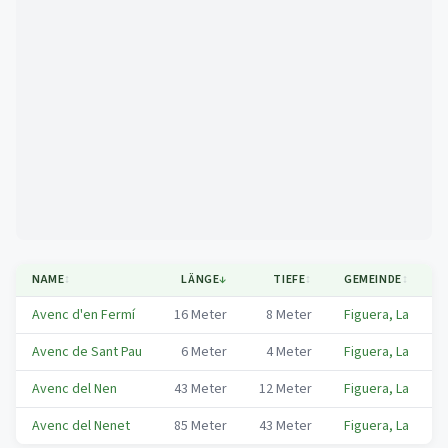
Mapa
NAME
↕
LÄNGE
↓
TIEFE
↕
GEMEINDE
↕
Avenc d'en Fermí
16
Meter
8
Meter
Figuera, La
P
Avenc de Sant Pau
6
Meter
4
Meter
Figuera, La
P
Avenc del Nen
43
Meter
12
Meter
Figuera, La
P
Avenc del Nenet
85
Meter
43
Meter
Figuera, La
P