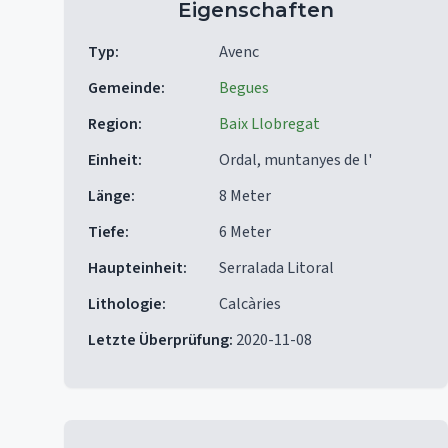
Eigenschaften
Typ
:
Avenc
Gemeinde
:
Begues
Region
:
Baix Llobregat
Einheit
:
Ordal, muntanyes de l'
Länge
:
8 Meter
Tiefe
:
6 Meter
Haupteinheit
:
Serralada Litoral
Lithologie
:
Calcàries
Letzte Überprüfung
:
2020-11-08