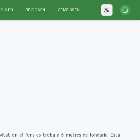
Anmelden
HÖHLEN
REGIONEN
GEMEINDEN
Open language
itat on el fons es troba a 6 metres de fondària. Està