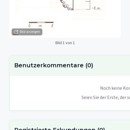
Bild anzeigen
Bild 1 von 1
Benutzerkommentare
(
0
)
Noch keine Ko
Seien Sie der Erste, der 
Registrierte Erkundungen
(
0
)