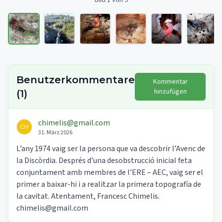
Bild 1 von 9
Benutzerkommentare
Kommentar
hinzufügen
(
1
)
chimelis@gmail.com
31. März 2026
L’any 1974 vaig ser la persona que va descobrir l’Avenc de
la Discòrdia. Després d’una desobstrucció inicial feta
conjuntament amb membres de l’ERE – AEC, vaig ser el
primer a baixar-hi i a realitzar la primera topografía de
la cavitat. Atentament, Francesc Chimelis.
chimelis@gmail.com