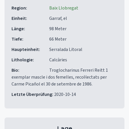
Region
:
Baix Llobregat
Einheit
:
Garraf, el
Länge
:
98 Meter
Tiefe
:
66 Meter
Haupteinheit
:
Serralada Litoral
Lithologie
:
Calcàries
Bio
:
Troglocharinus Ferreri Reitt 1
exemplar mascle i dos femelles, recol·lectats per
Carme Picañol el 30 de setembre de 1986.
Letzte Überprüfung
:
2020-10-14
Lage