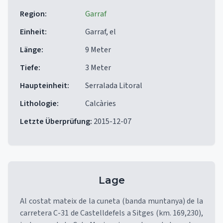
Region
:
Garraf
Einheit
:
Garraf, el
Länge
:
9 Meter
Tiefe
:
3 Meter
Haupteinheit
:
Serralada Litoral
Lithologie
:
Calcàries
Letzte Überprüfung
:
2015-12-07
Lage
Al costat mateix de la cuneta (banda muntanya) de la
carretera C-31 de Castelldefels a Sitges (km. 169,230),