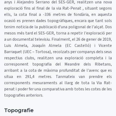
anys i Alejandro Serrano del SES-GER, realitzen una nova
exploració fins al final de la via Rat-Penat , situant segons
ells, la cota final a -336 metres de fondària, en aquesta
ocasió es prenen dades topogràfiques, encara que tant sols
tenim noticia de la publicació d'una poligonal de l'alçat. Dos
mesos més tard el SES-GER, torna a repetir l'exploració per
a un documental televisiu. Finalment, el 26 de gener de 2019,
Luis Almela, Joaquín Almela (EC Castelló) i Vicente
Barraquet (UEC – Tortosa), recolzats per companys dels seus
respectius clubs, realitzen una exploració completa i la
corresponent topografia del Meandre dels Ribetans,
arribant a la cota de màxima profunditat de l'avenc que es
situa en 291,4 metres. Tanmateix van prendre els
corresponents mesuraments al llarg de tota la Via Rat-
penat i poder fer una comparativa amb totes les cotes de les
topografies anteriors.
Topografie