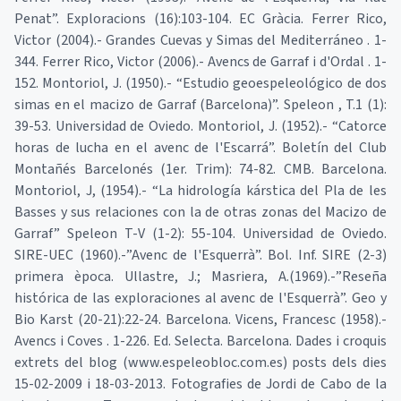
Penat”. Exploracions (16):103-104. EC Gràcia. Ferrer Rico,
Victor (2004).- Grandes Cuevas y Simas del Mediterráneo . 1-
344. Ferrer Rico, Victor (2006).- Avencs de Garraf i d'Ordal . 1-
152. Montoriol, J. (1950).- “Estudio geoespeleológico de dos
simas en el macizo de Garraf (Barcelona)”. Speleon , T.1 (1):
39-53. Universidad de Oviedo. Montoriol, J. (1952).- “Catorce
horas de lucha en el avenc de l'Escarrá”. Boletín del Club
Montañés Barcelonés (1er. Trim): 74-82. CMB. Barcelona.
Montoriol, J, (1954).- “La hidrología kárstica del Pla de les
Basses y sus relaciones con la de otras zonas del Macizo de
Garraf” Speleon T-V (1-2): 55-104. Universidad de Oviedo.
SIRE-UEC (1960).-”Avenc de l'Esquerrà”. Bol. Inf. SIRE (2-3)
primera època. Ullastre, J.; Masriera, A.(1969).-”Reseña
histórica de las exploraciones al avenc de l'Esquerrà”. Geo y
Bio Karst (20-21):22-24. Barcelona. Vicens, Francesc (1958).-
Avencs i Coves . 1-226. Ed. Selecta. Barcelona. Dades i croquis
extrets del blog (www.espeleobloc.com.es) posts dels dies
15-02-2009 i 18-03-2013. Fotografies de Jordi de Cabo de la