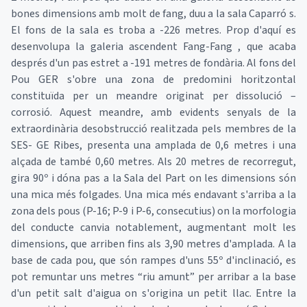
bones dimensions amb molt de fang, duu a la sala Caparró s.
El fons de la sala es troba a -226 metres. Prop d'aquí es
desenvolupa la galeria ascendent Fang-Fang , que acaba
després d'un pas estret a -191 metres de fondària. Al fons del
Pou GER s'obre una zona de predomini horitzontal
constituïda per un meandre originat per dissolució –
corrosió. Aquest meandre, amb evidents senyals de la
extraordinària desobstrucció realitzada pels membres de la
SES- GE Ribes, presenta una amplada de 0,6 metres i una
alçada de també 0,60 metres. Als 20 metres de recorregut,
gira 90º i dóna pas a la Sala del Part on les dimensions són
una mica més folgades. Una mica més endavant s'arriba a la
zona dels pous (P-16; P-9 i P-6, consecutius) on la morfologia
del conducte canvia notablement, augmentant molt les
dimensions, que arriben fins als 3,90 metres d'amplada. A la
base de cada pou, que són rampes d'uns 55º d'inclinació, es
pot remuntar uns metres “riu amunt” per arribar a la base
d'un petit salt d'aigua on s'origina un petit llac. Entre la