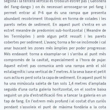
segona i la tercera vertical es troba un estret pas ( Gatonera
del Fang-dango ) on és necessari arrossegar-se pel fang i
permet entrar al P-6 que és una rampa que presenta
abundant recobriment litoquímic en forma de colades i les
parets netes de sediment. En aquest punt s'entra en un
estret meandre de predomini sub-horitzontal ( Meandre de
les Termòpiles ) amb algun petit ressalt i les parets
cobertes per sediment. L'avanç torna a fer-se incòmode i cal
anar buscant les zones més àmplies per poder progressar.
Més endavant torna a eixamplar-se i s'arriba al punt més
compromès de la cavitat, especialment a l'hora de pujar.
Aquest estret pas comunica amb una rampa amb el sòl
estalagmític i una vertical de 7 metres. A la seva base el petit
curs actiu es perd sota la capa de sediment. En aquest punt hi
ha una minúscula saleta de tan sols 1,4 metres d'amplada
seguida d'una curta galeria horitzontal, on el sostre baixa
seguint un pla d'estratificació fins a tancar la galeria en un
tap de fang. En l'extrem més profund i al costat d'un curiós
pendant s'assoleix el punt de màxima fondària a la cota