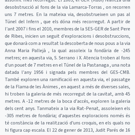
assolint més recorregut. El 2003, el GER (Rubí) realitza una
desobstrucció al fons de la via Lamarca-Torras , on recorren
uns 7 metres. En la mateixa via, desobstrueixen un pas al
Túnel del Infern , que els dóna més recorregut. A partir de
l'ant 2007 i fins el 2010, membres de la SES-GER de Sant Pere
de Ribes, inicien un seguit d'exploracions i desobstruccions,
que donarà com a resultat la descoberta de nous pous a la via
Anna Maria Pallejà , la qual assoleix la fondària de -245
metres; en aquesta via, S. Serrano i X. Atencia troben al fons
d'un pouet de 7 metres en el Túnel de la Pastanaga , una nota
datada l'any 1956 i signada pels membres del GES-CMB.
També exploren una ramificació en aquesta via, el passatge
de la Flama de les Ànimes , en aquest a més de diverses sales,
hi troben la galeria de més recorregut de la cavitat, amb 45
metres. A -12 metres de la boca d'accés, exploren la galeria
dels cent anys. Tanmateix a la via Rat-Penat, assoleixen els
-305 metres de fondària; d'aquestes exploracions només és
té constància de la realització d'uns croquis, en els quals no
hi figura cap escala. El 22 de gener de 2013, Judit Parés de 16