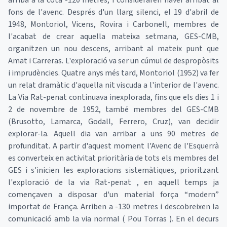
arribà a la cota -120 metres, i consideraren haver arribat al
fons de l'avenc. Després d'un llarg silenci, el 19 d'abril de
1948, Montoriol, Vicens, Rovira i Carbonell, membres de
l'acabat de crear aquella mateixa setmana, GES-CMB,
organitzen un nou descens, arribant al mateix punt que
Amat i Carreras. L'exploració va ser un cúmul de despropòsits
i imprudències. Quatre anys més tard, Montoriol (1952) va fer
un relat dramàtic d'aquella nit viscuda a l'interior de l'avenc.
La Via Rat-penat continuava inexplorada, fins que els dies 1 i
2 de novembre de 1952, també membres del GES-CMB
(Brusotto, Lamarca, Godall, Ferrero, Cruz), van decidir
explorar-la. Aquell dia van arribar a uns 90 metres de
profunditat. A partir d'aquest moment l'Avenc de l'Esquerrà
es converteix en activitat prioritària de tots els membres del
GES i s'inicien les exploracions sistemàtiques, prioritzant
l'exploració de la via Rat-penat , en aquell temps ja
començaven a disposar d'un material força “modern”
importat de França. Arriben a -130 metres i descobreixen la
comunicació amb la via normal ( Pou Torras ). En el decurs