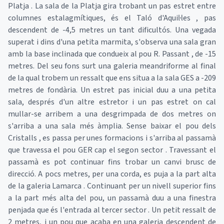
Platja . La sala de la Platja gira trobant un pas estret entre
columnes estalagmítiques, és el Taló d'Aquil·les , pas
descendent de -4,5 metres un tant dificultós. Una vegada
superat i dins d'una petita marmita, s'observa una sala gran
amb la base inclinada que condueix al pou R. Passant , de -15
metres. Del seu fons surt una galeria meandriforme al final
de la qual trobem un ressalt que ens situa a la sala GES a -209
metres de fondària. Un estret pas inicial duu a una petita
sala, després d'un altre estretor i un pas estret on cal
mullar-se arribem a una desgrimpada de dos metres on
s'arriba a una sala més àmplia. Sense baixar el pou dels
Cristalls , es passa per unes formacions i s'arriba al passamà
que travessa el pou GER cap el segon sector . Travessant el
passamà es pot continuar fins trobar un canvi brusc de
direcció. A pocs metres, per una corda, es puja a la part alta
de la galeria Lamarca . Continuant per un nivell superior fins
a la part més alta del pou, un passamà duu a una finestra
penjada que és l'entrada al tercer sector . Un petit ressalt de
2 metres, i un pou que acaba en una galeria descendent de