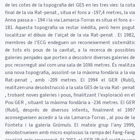
de les cotes de la topografia del GES en les tres vies: la cota
final de la via Rat-penat , situa el fons a -197,4 metres, la via
Anna passa a – 194 i la via Lamarca-Torras es situa el fons a –
181. Aquesta topografia va restar inèdita, però hem pogut
localitzar el dibuix de l'alçat de la via Rat-penat . El 1982,
membres de l'ECG endeguen un reconeixement sistemàtic
de tots els pous de la cavitat, a la recerca de possibles
galeries penjades que porten a descobrir diverses galeries de
poc recorregut així com una sala de 10X6 metres. És realitza
una nova topografia, assolint-se la màxima fondària a la via
Rat-penat , amb -209 metres. El 1994 el GER (Rubí),
realitzen una desobstrucció a la sala GES de la via Rat- penat
, trobant noves galeries i pous, finalitzant l'exploració en el
Pou GER , situant la màxima fondària a -236 metres. El GER
(Rubí), després de diversos intents, finalment el 1997
aconsegueixen accedir a la via Lamarca-Torras , al pou de la
Fonteta i la galeria Grúmuls. El mateix grup l'any 1999,
desobstrueixen amb micro explosius la rampa del Fang-Fang