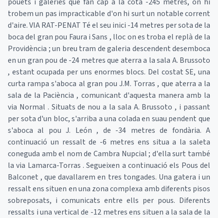
pouets i galeries que fan cap a la cota -245 metres, on hi
trobem un pas impracticable d'on hi surt un notable corrent
d'aire. VIA RAT-PENAT Té el seu inici -14 metres per sota de la
boca del gran pou Faura i Sans , lloc on es troba el replà de la
Providència ; un breu tram de galeria descendent desemboca
en un gran pou de -24 metres que aterra a la sala A. Brussoto
, estant ocupada per uns enormes blocs. Del costat SE, una
curta rampa s'aboca al gran pou J.M. Torras , que aterra a la
sala de la Paciència , comunicant d'aquesta manera amb la
via Normal . Situats de nou a la sala A. Brussoto , i passant
per sota d'un bloc, s'arriba a una colada en suau pendent que
s'aboca al pou J. León , de -34 metres de fondària. A
continuació un ressalt de -6 metres ens situa a la saleta
coneguda amb el nom de Cambra Nupcial ; d'ella surt també
la via Lamarca-Torras . Segueixen a continuació els Pous del
Balconet , que davallarem en tres tongades. Una gatera i un
ressalt ens situen en una zona complexa amb diferents pisos
sobreposats, i comunicats entre ells per pous. Diferents
ressalts i una vertical de -12 metres ens situen a la sala de la