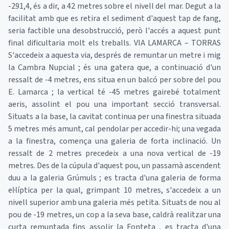
-291,4, és a dir, a 42 metres sobre el nivell del mar. Degut a la
facilitat amb que es retira el sediment d'aquest tap de fang,
seria factible una desobstrucció, però l'accés a aquest punt
final dificultaria molt els treballs. VIA LAMARCA – TORRAS
S'accedeix a aquesta via, després de remuntar un metre i mig
la Cambra Nupcial ; és una gatera que, a continuació d'un
ressalt de -4 metres, ens situa en un balcó per sobre del pou
E. Lamarca ; la vertical té -45 metres gairebé totalment
aeris, assolint el pou una important secció transversal.
Situats a la base, la cavitat continua per una finestra situada
5 metres més amunt, cal pendolar per accedir-hi; una vegada
a la finestra, comença una galeria de forta inclinació. Un
ressalt de 2 metres precedeix a una nova vertical de -19
metres. Des de la cúpula d'aquest pou, un passamà ascendent
duu a la galeria Grúmuls ; es tracta d'una galeria de forma
el·líptica per la qual, grimpant 10 metres, s'accedeix a un
nivell superior amb una galeria més petita. Situats de nou al
pou de -19 metres, un cop a la seva base, caldrà realitzar una
curta remuntada fins assolir la Fonteta , es tracta d'una