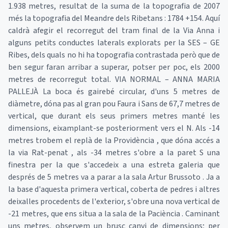
1.938 metres, resultat de la suma de la topografia de 2007
més la topografia del Meandre dels Ribetans : 1784 +154. Aquí
caldrà afegir el recorregut del tram final de la Via Anna i
alguns petits conductes laterals explorats per la SES – GE
Ribes, dels quals no hi ha topografia contrastada però que de
ben segur faran arribar a superar, potser per poc, els 2000
metres de recorregut total. VIA NORMAL – ANNA MARIA
PALLEJÀ La boca és gairebé circular, d'uns 5 metres de
diàmetre, dóna pas al gran pou Faura i Sans de 67,7 metres de
vertical, que durant els seus primers metres manté les
dimensions, eixamplant-se posteriorment vers el N. Als -14
metres trobem el replà de la Providència , que dóna accés a
la via Rat-penat , als -34 metres s'obre a la paret S una
finestra per la que s'accedeix a una estreta galeria que
després de 5 metres va a parar a la sala Artur Brussoto . Ja a
la base d'aquesta primera vertical, coberta de pedres i altres
deixalles procedents de l'exterior, s'obre una nova vertical de
-21 metres, que ens situa a la sala de la Paciència . Caminant
uns metres, observem un brusc canvi de dimensions; per