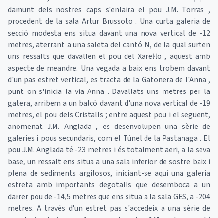
damunt dels nostres caps s'enlaira el pou J.M. Torras ,
procedent de la sala Artur Brussoto . Una curta galeria de
secció modesta ens situa davant una nova vertical de -12
metres, aterrant a una saleta del cantó N, de la qual surten
uns ressalts que davallen el pou del Xarel·lo , aquest amb
aspecte de meandre. Una vegada a baix ens trobem davant
d'un pas estret vertical, es tracta de la Gatonera de l'Anna ,
punt on s'inicia la via Anna . Davallats uns metres per la
gatera, arribem a un balcó davant d'una nova vertical de -19
metres, el pou dels Cristalls ; entre aquest pou i el següent,
anomenat J.M. Anglada , es desenvolupen una sèrie de
galeries i pous secundaris, com el Túnel de la Pastanaga . El
pou J.M. Anglada té -23 metres i és totalment aeri, a la seva
base, un ressalt ens situa a una sala inferior de sostre baix i
plena de sediments argilosos, iniciant-se aquí una galeria
estreta amb importants degotalls que desemboca a un
darrer pou de -14,5 metres que ens situa a la sala GES, a -204
metres. A través d'un estret pas s'accedeix a una sèrie de