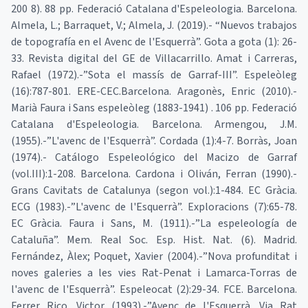
200 8). 88 pp. Federació Catalana d'Espeleologia. Barcelona.
Almela, L.; Barraquet, V.; Almela, J. (2019).- “Nuevos trabajos
de topografía en el Avenc de l'Esquerrà”. Gota a gota (1): 26-
33. Revista digital del GE de Villacarrillo. Amat i Carreras,
Rafael (1972).-”Sota el massís de Garraf-III”. Espeleòleg
(16):787-801. ERE-CEC.Barcelona. Aragonès, Enric (2010).-
Marià Faura i Sans espeleòleg (1883-1941) . 106 pp. Federació
Catalana d'Espeleologia. Barcelona. Armengou, J.M.
(1955).-”L'avenc de l'Esquerrà”. Cordada (1):4-7. Borràs, Joan
(1974).- Catálogo Espeleológico del Macizo de Garraf
(vol.III):1-208. Barcelona. Cardona i Oliván, Ferran (1990).-
Grans Cavitats de Catalunya (segon vol.):1-484. EC Gràcia.
ECG (1983).-”L'avenc de l'Esquerrà”. Exploracions (7):65-78.
EC Gràcia. Faura i Sans, M. (1911).-”La espeleología de
Cataluña”. Mem. Real Soc. Esp. Hist. Nat. (6). Madrid.
Fernández, Àlex; Poquet, Xavier (2004).-”Nova profunditat i
noves galeries a les vies Rat-Penat i Lamarca-Torras de
l'avenc de l'Esquerrà”. Espeleocat (2):29-34. FCE. Barcelona.
Ferrer Rico, Victor (1993).-”Avenc de l'Esquerrà, Via Rat