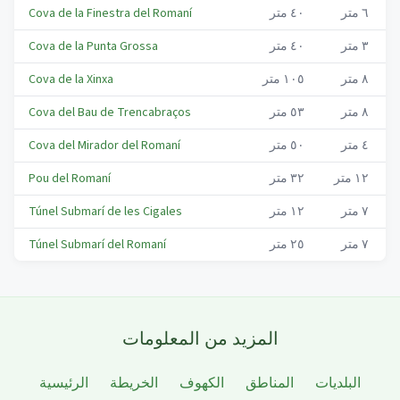
٦
متر
٤٠
متر
Cova de la Finestra del Romaní
٣
متر
٤٠
متر
Cova de la Punta Grossa
٨
متر
١٠٥
متر
Cova de la Xinxa
٨
متر
٥٣
متر
Cova del Bau de Trencabraços
٤
متر
٥٠
متر
Cova del Mirador del Romaní
١٢
متر
٣٢
متر
Pou del Romaní
٧
متر
١٢
متر
Túnel Submarí de les Cigales
٧
متر
٢٥
متر
Túnel Submarí del Romaní
المزيد من المعلومات
البلديات
المناطق
الكهوف
الخريطة
الرئيسية