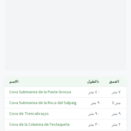
Mapa
↕
العمق
↓
الطول
↕
الاسم
٧
متر
٤٠
متر
Cova Submarina de la Punta Grossa
متر
0
٩
متر
Cova Submarina de la Roca del Salpaig
٩
متر
٩٠
متر
Cova de Trencabraços
٢
متر
٣٠
متر
Cova de la Columna de l'estaqueta