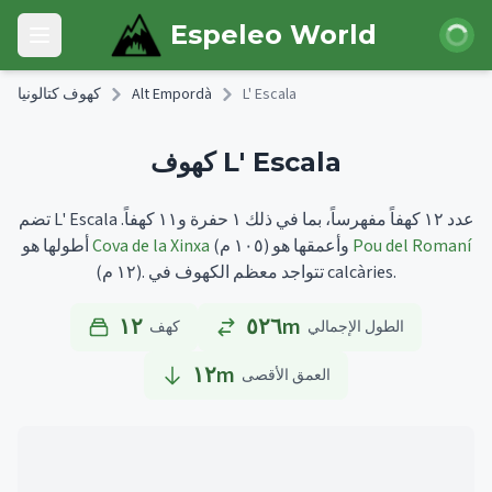
Skip to main content
 الدخول
Espeleo World
Open main menu
L' Escala
Alt Empordà
كهوف كتالونيا
كهوف L' Escala
تضم L' Escala عدد ١٢ كهفاً مفهرساً، بما في ذلك ١ حفرة و١١ كهفاً.
Pou del Romaní
وأعمقها هو
(١٠٥ م)
Cova de la Xinxa
أطولها هو
تتواجد معظم الكهوف في calcàries.
(١٢ م).
١٢
٥٢٦m
الطول الإجمالي
كهف
١٢
m
العمق الأقصى