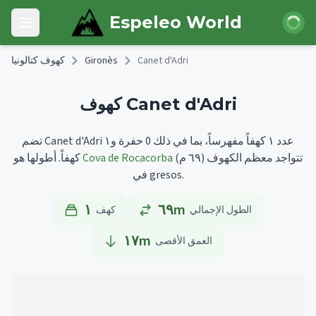
Skip to main content
 الدخول
Espeleo World
Open main menu
Canet d'Adri
Gironès
كهوف كتالونيا
كهوف Canet d'Adri
تضم Canet d'Adri عدد ١ كهفاً مفهرساً، بما في ذلك 0 حفرة و١
تتواجد معظم الكهوف
(٦٩ م)
Cova de Rocacorba
أطولها هو
كهفاً.
في gresos.
١
٦٩m
الطول الإجمالي
كهف
١٧
m
العمق الأقصى