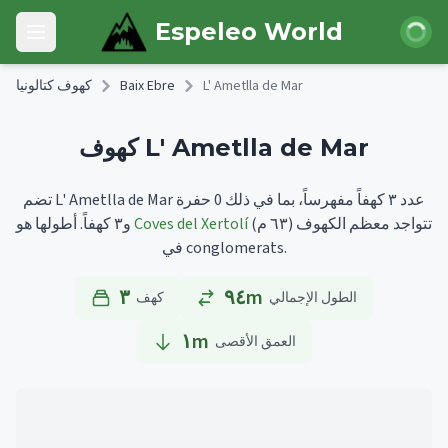
Skip to main content
 الدخول
Espeleo World
Open main menu
L' Ametlla de Mar
Baix Ebre
كهوف كتالونيا
كهوف L' Ametlla de Mar
تضم L' Ametlla de Mar عدد ٣ كهفاً مفهرساً، بما في ذلك 0 حفرة
تتواجد معظم الكهوف
(٦٣ م)
Coves del Xertolí
أطولها هو
و٣ كهفاً.
في conglomerats.
٣
٩٤m
الطول الإجمالي
كهف
١
m
العمق الأقصى