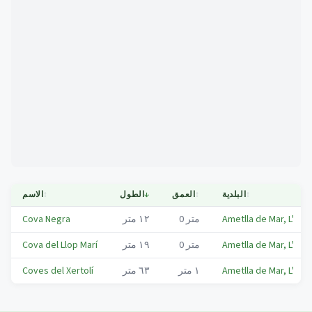
Mapa
↕
البلدية
↕
العمق
↓
الطول
↕
الاسم
Ametlla de Mar, L'
متر
0
١٢
متر
Cova Negra
Ametlla de Mar, L'
متر
0
١٩
متر
Cova del Llop Marí
Ametlla de Mar, L'
١
متر
٦٣
متر
Coves del Xertolí