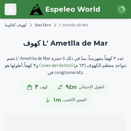
Skip to main content
 الدخول
Espeleo World
Open main menu
L' Ametlla de Mar
Baix Ebre
كهوف كتالونيا
كهوف L' Ametlla de Mar
تضم L' Ametlla de Mar عدد ٣ كهفاً مفهرساً، بما في ذلك 0 حفرة
تتواجد معظم الكهوف
(٦٣ م)
Coves del Xertolí
أطولها هو
و٣ كهفاً.
في conglomerats.
٣
٩٤m
الطول الإجمالي
كهف
١
m
العمق الأقصى