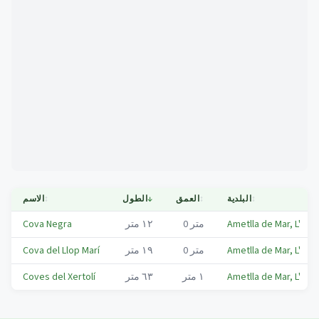
Mapa
↕
البلدية
↕
العمق
↓
الطول
↕
الاسم
Ametlla de Mar, L'
متر
0
١٢
متر
Cova Negra
Ametlla de Mar, L'
متر
0
١٩
متر
Cova del Llop Marí
Ametlla de Mar, L'
١
متر
٦٣
متر
Coves del Xertolí