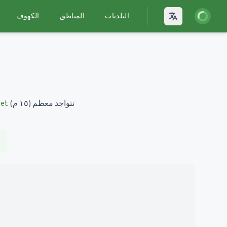
يل الدخول
البلديات
المناطق
الكهوف
Open language
تتواجد معظم
(١٥ م)
Set