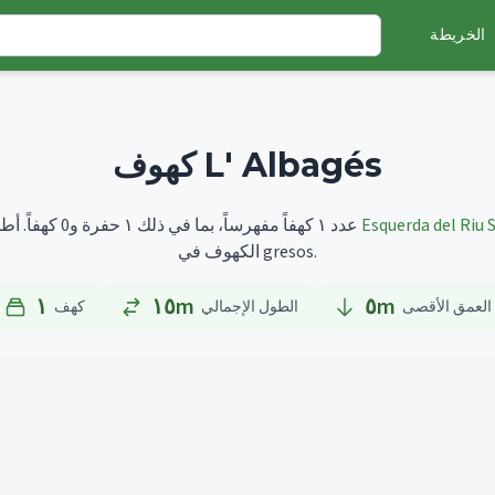
الخريطة
كهوف L' Albagés
Esquerda del Riu 
أطولها هو
تضم L' Albagés عدد ١ كهفاً مفهرساً، بما في ذلك ١ حفرة و0 كهفاً.
الكهوف في gresos.
١
١٥m
٥
m
العمق الأقصى
الطول الإجمالي
كهف