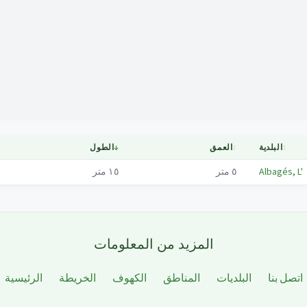
Mapa
↕
البلدية
↕
العمق
↓
الطول
Albagés, L'
٥
متر
١٥
متر
المزيد من المعلومات
اتصل بنا
البلديات
المناطق
الكهوف
الخريطة
الرئيسية