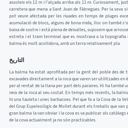
assoleix els 12 m i l'alçada arriba als 11 m. Curiosament, jus
carretera que mena a Sant Joan de Fàbregues. Per la seva sit
pot veure afectada per les riuades en temps de pluges exc
acumulació de blocs, alguns de bona mida, lloc on també s'obr
baixa de sostre i està plena de deixalles, suposem que arrosseg
estreta i el tram terminal que es mostrava a la topografia 
balma és molt acollidora, amb un terra relativament pla.
التاريخ
La balma ha estat aprofitada per la gent del poble des de
excavades directament a la roca que varen ser utilitzades en
per al rentat de la llana per part dels paraires. Hi ha també
neix de la roca al seu costat. En temps més recents, la balm
hi una tauleta i unes barbacoes. Pel que fa a la Cova de la V
del Grup Espeleològic de Mollet durant els treballs que van 
gran balma la van obviar i la cova es va publicar als catàlegs
de la cova actualment ja no són practicables.