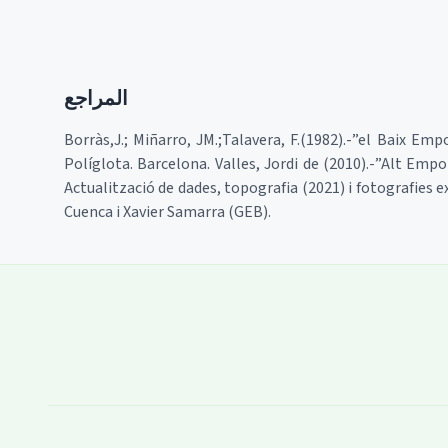
المراجع
Borràs,J.; Miñarro, JM.;Talavera, F.(1982).-”el Baix Emp
Políglota. Barcelona. Valles, Jordi de (2010).-”Alt Emp
Actualització de dades, topografia (2021) i fotografies
Cuenca i Xavier Samarra (GEB).