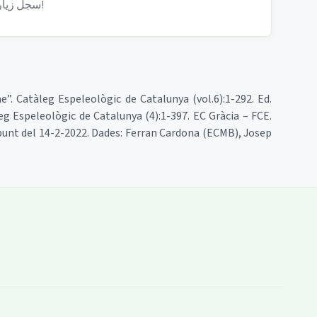
سجل زيارتك لهذا الكهف!
me”. Catàleg Espeleològic de Catalunya (vol.6):1-292. Ed.
eg Espeleològic de Catalunya (4):1-397. EC Gràcia – FCE.
Apunt del 14-2-2022. Dades: Ferran Cardona (ECMB), Josep