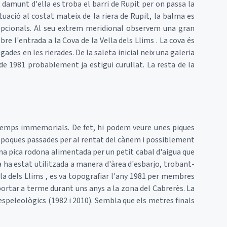
t damunt d'ella es troba el barri de Rupit per on passa la
uació al costat mateix de la riera de Rupit, la balma es
epcionals. Al seu extrem meridional observem una gran
e l'entrada a la Cova de la Vella dels Llims . La cova és
ades en les rierades. De la saleta inicial neix una galeria
de 1981 probablement ja estigui curullat. La resta de la
 temps immemorials. De fet, hi podem veure unes piques
 èpoques passades per al rentat del cànem i possiblement
 una pica rodona alimentada per un petit cabal d'aigua que
a ha estat utilitzada a manera d'àrea d'esbarjo, trobant-
ella dels Llims , es va topografiar l'any 1981 per membres
portar a terme durant uns anys a la zona del Cabrerès. La
 espeleològics (1982 i 2010). Sembla que els metres finals