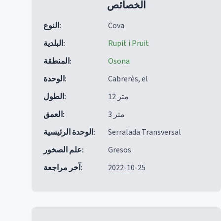
الخصائص
Cova
:
النوع
Rupit i Pruit
:
البلدية
Osona
:
المنطقة
Cabrerès, el
:
الوحدة
12 متر
:
الطول
3 متر
:
العمق
Serralada Transversal
:
الوحدة الرئيسية
Gresos
:
علم الصخور
2022-10-25
:
آخر مراجعة