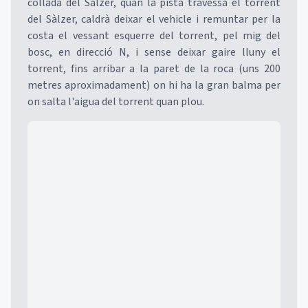
collada del Sàlzer, quan la pista travessa el torrent
del Sàlzer, caldrà deixar el vehicle i remuntar per la
costa el vessant esquerre del torrent, pel mig del
bosc, en direcció N, i sense deixar gaire lluny el
torrent, fins arribar a la paret de la roca (uns 200
metres aproximadament) on hi ha la gran balma per
on salta l'aigua del torrent quan plou.
Mapa