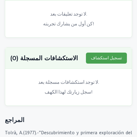
لا توجد تعليقات بعد.
كن أول من يشارك تجربته!
الاستكشافات المسجلة
(
0
)
تسجيل استكشاف
لا توجد استكشافات مسجلة بعد.
سجل زيارتك لهذا الكهف!
المراجع
Tolrà, A.(1977).-”Descubrimiento y primera exploración del