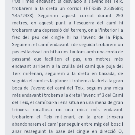
l'Os i més endavant la desviació a l'avenc del Teix,
trobarem a la dreta un corriol (ETRS89 X:339688;
Y:4572438). Seguirem aquest corriol durant 250
metres, en aquest punt a l'esquerra del camí hi
trobarem una depressió del terreny, on a l'interior i a
frec del peu del cingle hi ha l'avenc de la Pipa.
Seguirem el camí endavant i de seguida trobarem un
pas esllavissat on hi ha uns taulons amb una corda de
passamà que faciliten el pas, uns metres més
endavant arribem a la cruïlla del camí que puja del
Teix mil·lenari, seguirem a la dreta en baixada, de
seguida el camí es fa planer i trobem a la dreta la gran
boca de l'avenc del camí del Teix, seguim una mica
més endavant i trobem a la dreta l'avenc nº 3 del Camí
del Teix, el camí baixa i ens situa en una mena de gran
trinxera rocallosa on una mica més endavant
trobaríem el Teix mil·lenari, en la gran trinxera
abandonarem el camí per seguir entre mig del bosc i
anar resseguint la base del cingle en direcció O,