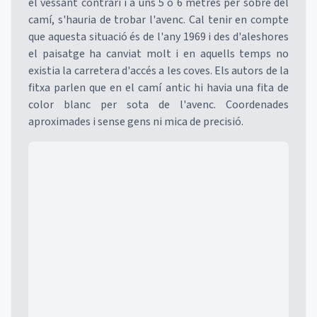
el vessant contrari i a uns 5 o 6 metres per sobre del
camí, s'hauria de trobar l'avenc. Cal tenir en compte
que aquesta situació és de l'any 1969 i des d'aleshores
el paisatge ha canviat molt i en aquells temps no
existia la carretera d'accés a les coves. Els autors de la
fitxa parlen que en el camí antic hi havia una fita de
color blanc per sota de l'avenc. Coordenades
aproximades i sense gens ni mica de precisió.
Mapa