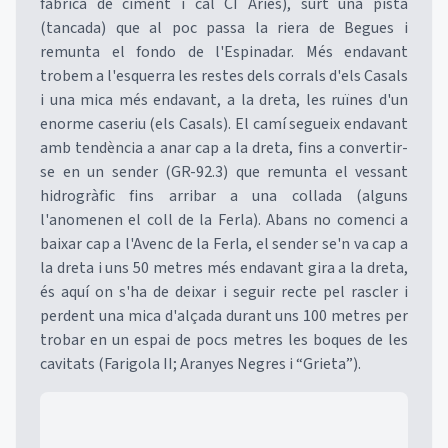
fàbrica de ciment i cal CI Aries), surt una pista
(tancada) que al poc passa la riera de Begues i
remunta el fondo de l'Espinadar. Més endavant
trobem a l'esquerra les restes dels corrals d'els Casals
i una mica més endavant, a la dreta, les ruïnes d'un
enorme caseriu (els Casals). El camí segueix endavant
amb tendència a anar cap a la dreta, fins a convertir-
se en un sender (GR-92.3) que remunta el vessant
hidrogràfic fins arribar a una collada (alguns
l'anomenen el coll de la Ferla). Abans no comenci a
baixar cap a l'Avenc de la Ferla, el sender se'n va cap a
la dreta i uns 50 metres més endavant gira a la dreta,
és aquí on s'ha de deixar i seguir recte pel rascler i
perdent una mica d'alçada durant uns 100 metres per
trobar en un espai de pocs metres les boques de les
cavitats (Farigola II; Aranyes Negres i “Grieta”).