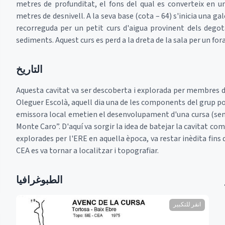
metres de profunditat, el fons del qual es converteix en u
metres de desnivell. A la seva base (cota – 64) s'inicia una ga
recorreguda per un petit curs d'aigua provinent dels degota
sediments. Aquest curs es perd a la dreta de la sala per un fo
التاريخ
Aquesta cavitat va ser descoberta i explorada per membres d
Oleguer Escolà, aquell dia una de les components del grup por
emissora local emetien el desenvolupament d'una cursa (semb
Monte Caro”. D'aquí va sorgir la idea de batejar la cavitat co
explorades per l'ERE en aquella època, va restar inèdita fins
CEA es va tornar a localitzar i topografiar.
الطبوغرافيا
انقر للتكبير