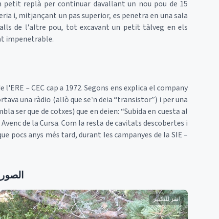
n petit replà per continuar davallant un nou pou de 15
leria i, mitjançant un pas superior, es penetra en una sala
lls de l'altre pou, tot excavant un petit tàlveg en els
rat impenetrable.
e l'ERE – CEC cap a 1972. Segons ens explica el company
tava una ràdio (allò que se'n deia “transistor”) i per una
la ser que de cotxes) que en deien: “Subida en cuesta al
m Avenc de la Cursa. Com la resta de cavitats descobertes i
 que pocs anys més tard, durant les campanyes de la SIE –
الصور
انقر للتكبير