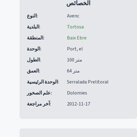
الخصائص
Avenc
:
النوع
Tortosa
:
البلدية
Baix Ebre
:
المنطقة
Port, el
:
الوحدة
100 متر
:
الطول
64 متر
:
العمق
Serralada Prelitoral
:
الوحدة الرئيسية
Dolomies
:
علم الصخور
2012-11-17
:
آخر مراجعة