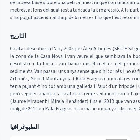
de la seva base s'obre una petita finestra que comunica amb 
metres, al fons del qual resta tancada la progressió. A la par
s'ha pogut ascendir al llarg de 6 metres fins que l'estretor im
التاريخ
Cavitat descoberta l'any 2005 per Àlex Arbonès (SE-CE Sitg
la zona de la Casa Nova i van veure el que semblava la bo
desobstruir la boca i van baixar uns 4 metres del primer
sediments. Van passar uns anys sense que s'hi tornés i no és 
Arbonès, Miquel Muntanyola i Rafa Fraguas) amb altres com
terra pujant-t'ho tot amb una galleda i l'ajut d'un trípode i 
però seguien anant a la cavitat a treure sediments amb l'aju
(Jaume Mirabent i Mireia Henández) fins el 2018 que van asso
maig de 2019 en Rafa Fraguas hi torna acompanyat de Josep Gu
الطبوغرافيا