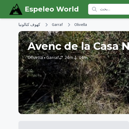
Skip to main content
Espeleo World
Olivella
Garraf
كهوف كتالونيا
Avenc de la Casa 
Olivella
• Garraf
24
m
14
m