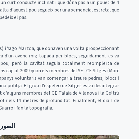
un curt conducte inclinat i que dóna pas a un pouet de 4
t alta d'aquest pou segueix per una xemeneia, estreta, que
pedeix el pas.
es) i Yago Marzoa, que donaven una volta prospeccionant
ca d'un avenc mig tapada per blocs, seguidament es va
 pou, però la cavitat seguia totalment reomplerta de
fins cap al 2009 quan els membres del SE -CE Sitges (Marc
panys voluntaris van començar a treure pedres, blocs i
una politja. El grup d'espeleo de Sitges es va desintegrar
t d'alguns membres del GE Talaia de Vilanova i la Geltrú
lir els 14 metres de profunditat. Finalment, el dia 1 de
arro i fan la topografia.
الصور