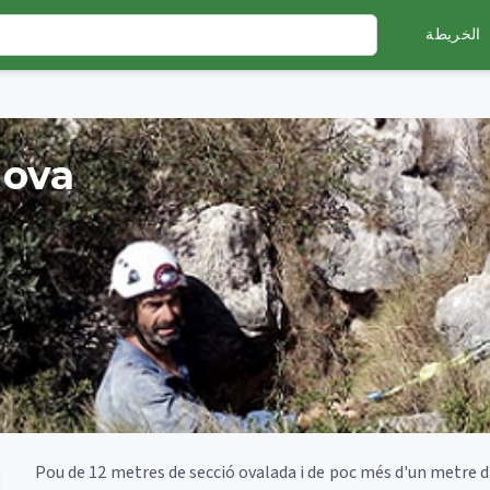
الخريطة
Nova
Pou de 12 metres de secció ovalada i de poc més d'un metre d