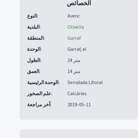
الخصائص
Avenc
:
النوع
Olivella
:
البلدية
Garraf
:
المنطقة
Garraf, el
:
الوحدة
24 متر
:
الطول
14 متر
:
العمق
Serralada Litoral
:
الوحدة الرئيسية
Calcàries
:
علم الصخور
2019-05-11
:
آخر مراجعة