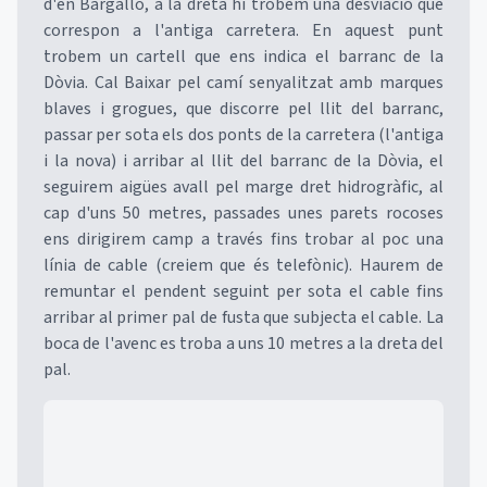
d'en Bargalló, a la dreta hi trobem una desviació que
correspon a l'antiga carretera. En aquest punt
trobem un cartell que ens indica el barranc de la
Dòvia. Cal Baixar pel camí senyalitzat amb marques
blaves i grogues, que discorre pel llit del barranc,
passar per sota els dos ponts de la carretera (l'antiga
i la nova) i arribar al llit del barranc de la Dòvia, el
seguirem aigües avall pel marge dret hidrogràfic, al
cap d'uns 50 metres, passades unes parets rocoses
ens dirigirem camp a través fins trobar al poc una
línia de cable (creiem que és telefònic). Haurem de
remuntar el pendent seguint per sota el cable fins
arribar al primer pal de fusta que subjecta el cable. La
boca de l'avenc es troba a uns 10 metres a la dreta del
pal.