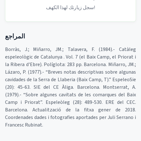
سجل زيارتك لهذا الكهف!
المراجع
Borràs, J.; Miñarro, JM.; Talavera, F. (1984).- Catàleg
espeleològic de Catalunya . Vol. 7 (el Baix Camp, el Priorat i
la Ribera d'Ebre). Políglota: 283 pp. Barcelona. Miñarro, JM.;
Lázaro, P. (1977).- “Breves notas descriptivas sobre algunas
cavidades de la Serra de Llaberia (Baix Camp, T).” EspeleoSie
(20): 45-63. SIE del CE Àliga. Barcelona. Montserrat, A.
(1979).- “Sobre algunes cavitats de les comarques del Baix
Camp i Priorat”. Espeleòleg (28): 489-530. ERE del CEC.
Barcelona. Actualització de la fitxa gener de 2018.
Coordenades dades i fotografies aportades per Juli Serrano i
Francesc Rubinat.