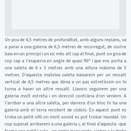
Un pou de 4,5 metres de profunditat, amb alguns replans, va
a parar a una galeria de 6,5 metres de recorregut, de sostre
baix en un principi i un xic més alt cap al final, punt on gira de
cop cap a l'esquerra en angle de quasi 90º i que ens porta a
una saleta de 6 x 3 metres amb una altura màxima de 5
metres. D'aquesta mateixa saleta baixarem per un ressalt
vertical de 4,5 metres que dóna a un pas estretíssim on hi
torna a haver un altre ressalt. Llavors seguirem per una
galeria molt estreta i en direcció contrària d'on veníem. A
l'arribar a una altra saleta, per darrera d'un bloc hi ha una
galeria amb el terra recobert de còdols. En aquest punt es
troba un petit sifó on molt sovint es pot trobar inundat. Un
cop superat arribarem a una galeria i, al final d'aquesta -que