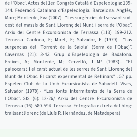
de l'Obac”. Actes del 1er. Congrés Català d'Espeleologia: 135-
144. Federació Catalana d'Espeleologia. Barcelona. Anglès,
Marc; Monterde, Eva (2007).- “Les surgències del vessant sud-
oest del massís de Sant Llorenç del Munt i serra de l'Obac”.
Arxiu del Centre Excursionista de Terrassa (113): 199-212.
Terrassa. Cardona, F.; Miret, F.; Salvador, F. (1979).- “Las
surgencias del 'Torrent de la Saiola' (Serra de l'Obac)”.
Cavernas (21): 3-43. Grup d'Espeleologia de Badalona.
Freixes, A.; Monterde, M.; Cervelló, J Mª (1983).- “El
paleocarst i el carst actual de les serres de Sant Llorenç del
Munt de l'Obac. El carst experimental de Rellinars” . 57 pp.
Espeleo Club de la Unió Excursionista de Sabadell. Vives,
Salvador (1978).- “Les fonts intermitents de la Serra de
l'Obac”. SIS (6): 12-26/ Arxiu del Centre Excursionista de
Terrassa (16): 580-594. Terrassa. Fotografia extreta del blog:
trailsantllorenc (de Lluís R. Hernández, de Matadepera)